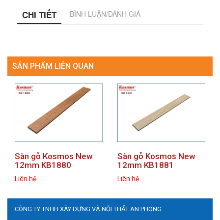
CHI TIẾT
BÌNH LUẬN/ĐÁNH GIÁ
SẢN PHẨM LIÊN QUAN
prev
next
Sàn gỗ Kosmos New
Sàn gỗ Kosmos New
12mm KB1880
12mm KB1881
Liên hệ
Liên hệ
CÔNG TY TNHH XÂY DỰNG VÀ NỘI THẤT AN PHONG