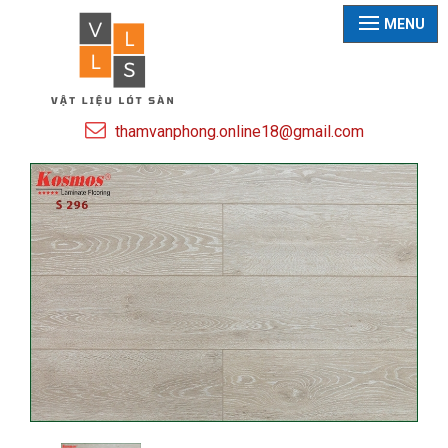
MENU
thamvanphong.online18@gmail.com