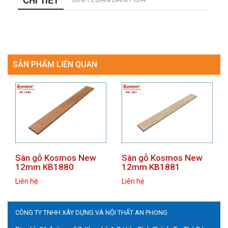
CHI TIẾT
SẢN PHẨM LIÊN QUAN
prev
next
Sàn gỗ Kosmos New
Sàn gỗ Kosmos New
12mm KB1880
12mm KB1881
Liên hệ
Liên hệ
CÔNG TY TNHH XÂY DỰNG VÀ NỘI THẤT AN PHONG