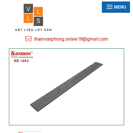
MENU
thamvanphong.online18@gmail.com