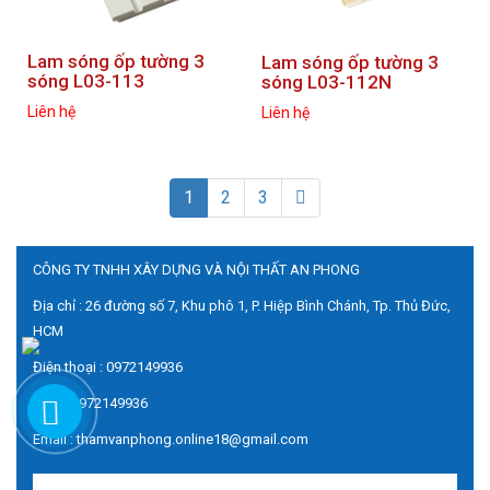
Lam sóng ốp tường 3
Lam sóng ốp tường 3
sóng L03-113
sóng L03-112N
Liên hệ
Liên hệ
1
2
3
CÔNG TY TNHH XÂY DỰNG VÀ NỘI THẤT AN PHONG
Địa chỉ : 26 đường số 7, Khu phô 1, P. Hiệp Bình Chánh, Tp. Thủ Đức,
HCM
Điện thoại : 0972149936
Zalo : 0972149936
Email : thamvanphong.online18@gmail.com