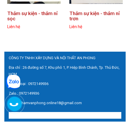
Thảm sự kiện - thảm nỉ
Thảm sự kiện - thảm nỉ
sọc
trơn
Liên hệ
Liên hệ
CÔNG TY TNHH XÂY DỰNG VÀ NỘI THẤT AN PHONG
Địa chỉ : 26 đường số 7, Khu phô 1, P. Hiệp Bình Chánh, Tp. Thủ Đức,
HCM
Điện thoại : 0972149936
Zalo : 0972149936
Email : thamvanphong.online18@gmail.com