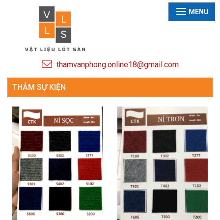
MENU
thamvanphong.online18@gmail.com
THẢM SỰ KIỆN