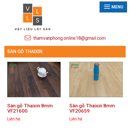
MENU
thamvanphong.online18@gmail.com
SÀN GỖ THAIXIN
Sàn gỗ Thaixin 8mm
Sàn gỗ Thaixin 8mm
VF21600
VF20659
Liên hệ
Liên hệ