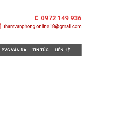
0972 149 936
thamvanphong.online18@gmail.com
 PVC VÂN ĐÁ
TIN TỨC
LIÊN HỆ