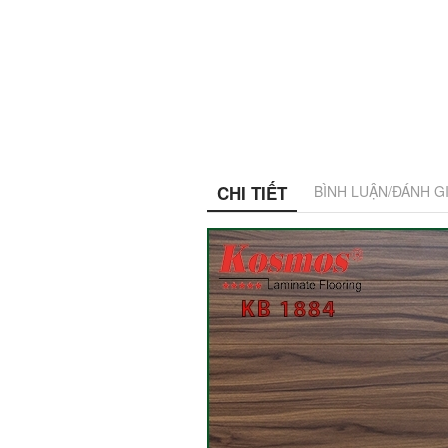
CHI TIẾT
BÌNH LUẬN/ĐÁNH G