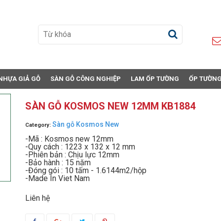
NHỰA GIẢ GỖ
SÀN GỖ CÔNG NGHIỆP
LAM ỐP TƯỜNG
ỐP TƯỜNG
SÀN GỖ KOSMOS NEW 12MM KB1884
Sàn gỗ Kosmos New
Category:
-Mã : Kosmos new 12mm
-Quy cách : 1223 x 132 x 12 mm
-Phiên bản : Chịu lực 12mm
-Bảo hành : 15 năm
-Đóng gói : 10 tấm - 1.6144m2/hộp
-Made In Viet Nam
Liên hệ