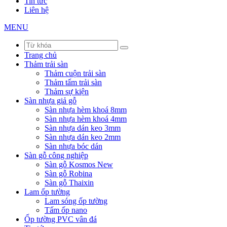
Tin tức
Liên hệ
MENU
Trang chủ
Thảm trải sàn
Thảm cuộn trải sàn
Thảm tấm trải sàn
Thảm sự kiện
Sàn nhựa giả gỗ
Sàn nhựa hèm khoá 8mm
Sàn nhựa hèm khoá 4mm
Sàn nhựa dán keo 3mm
Sàn nhựa dán keo 2mm
Sàn nhựa bóc dán
Sàn gỗ công nghiệp
Sàn gỗ Kosmos New
Sàn gỗ Robina
Sàn gỗ Thaixin
Lam ốp tường
Lam sóng ốp tường
Tấm ốp nano
Ốp tường PVC vân đá