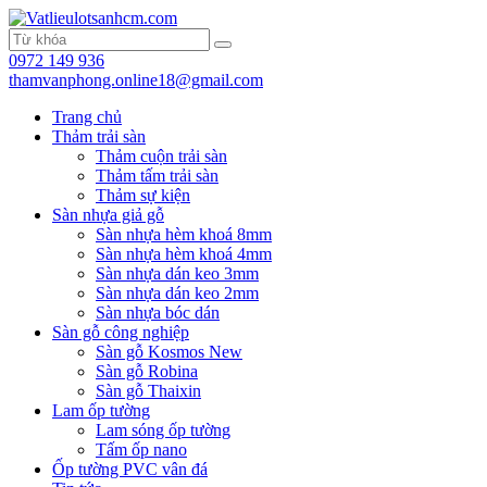
0972 149 936
thamvanphong.online18@gmail.com
Trang chủ
Thảm trải sàn
Thảm cuộn trải sàn
Thảm tấm trải sàn
Thảm sự kiện
Sàn nhựa giả gỗ
Sàn nhựa hèm khoá 8mm
Sàn nhựa hèm khoá 4mm
Sàn nhựa dán keo 3mm
Sàn nhựa dán keo 2mm
Sàn nhựa bóc dán
Sàn gỗ công nghiệp
Sàn gỗ Kosmos New
Sàn gỗ Robina
Sàn gỗ Thaixin
Lam ốp tường
Lam sóng ốp tường
Tấm ốp nano
Ốp tường PVC vân đá