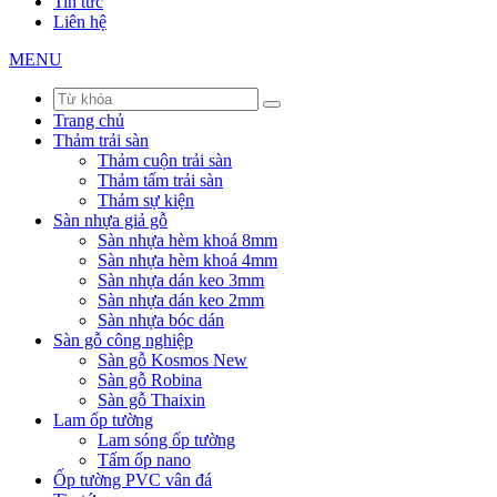
Tin tức
Liên hệ
MENU
Trang chủ
Thảm trải sàn
Thảm cuộn trải sàn
Thảm tấm trải sàn
Thảm sự kiện
Sàn nhựa giả gỗ
Sàn nhựa hèm khoá 8mm
Sàn nhựa hèm khoá 4mm
Sàn nhựa dán keo 3mm
Sàn nhựa dán keo 2mm
Sàn nhựa bóc dán
Sàn gỗ công nghiệp
Sàn gỗ Kosmos New
Sàn gỗ Robina
Sàn gỗ Thaixin
Lam ốp tường
Lam sóng ốp tường
Tấm ốp nano
Ốp tường PVC vân đá