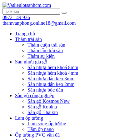
0972 149 936
thamvanphong.online18@gmail.com
Trang chủ
Thảm trải sàn
Thảm cuộn trải sàn
Thảm tấm trải sàn
Thảm sự kiện
Sàn nhựa giả gỗ
Sàn nhựa hèm khoá 8mm
Sàn nhựa hèm khoá 4mm
Sàn nhựa dán keo 3mm
Sàn nhựa dán keo 2mm
Sàn nhựa bóc dán
Sàn gỗ công nghiệp
Sàn gỗ Kosmos New
Sàn gỗ Robina
Sàn gỗ Thaixin
Lam ốp tường
Lam sóng ốp tường
Tấm ốp nano
Ốp tường PVC vân đá