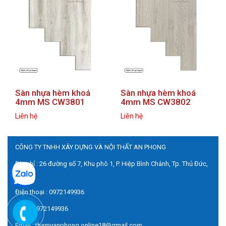
prev
next
Sàn nhựa hèm khoá
Sàn nhựa hèm khoá
4mm MS CW3801
4mm MS CW3802
Liên hệ
Liên hệ
CÔNG TY TNHH XÂY DỰNG VÀ NỘI THẤT AN PHONG
Địa chỉ : 26 đường số 7, Khu phô 1, P. Hiệp Bình Chánh, Tp. Thủ Đức,
HCM
Điện thoại : 0972149936
Zalo : 0972149936
Email : thamvanphong.online18@gmail.com