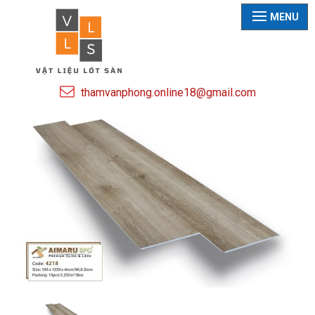
MENU
thamvanphong.online18@gmail.com