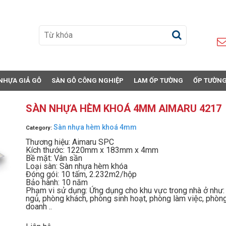
NHỰA GIẢ GỖ
SÀN GỖ CÔNG NGHIỆP
LAM ỐP TƯỜNG
ỐP TƯỜNG
SÀN NHỰA HÈM KHOÁ 4MM AIMARU 4217
Sàn nhựa hèm khoá 4mm
Category:
Thương hiệu: Aimaru SPC
Kích thước: 1220mm x 183mm x 4mm
Bề mặt: Vân sần
Loại sàn: Sàn nhựa hèm khóa
Đóng gói: 10 tấm, 2.232m2/hộp
Bảo hành: 10 năm
Phạm vi sử dụng: Ứng dụng cho khu vực trong nhà ở như:
ngủ, phòng khách, phòng sinh hoạt, phòng làm việc, phòn
doanh ..