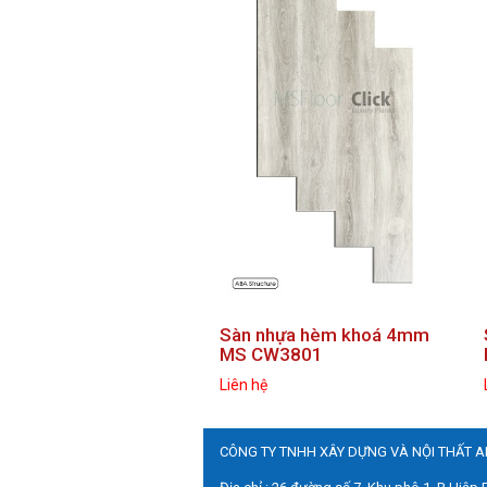
prev
Sàn nhựa hèm khoá 4mm
MS CW3801
Liên hệ
CÔNG TY TNHH XÂY DỰNG VÀ NỘI THẤT 