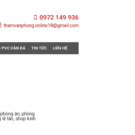
0972 149 936
thamvanphong.online18@gmail.com
 PVC VÂN ĐÁ
TIN TỨC
LIÊN HỆ
 phòng ăn, phòng
g lễ tân, shop kinh