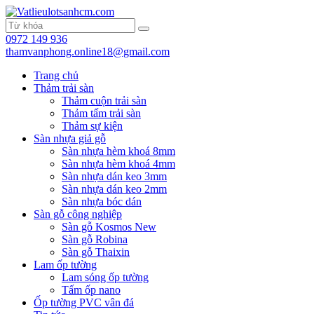
0972 149 936
thamvanphong.online18@gmail.com
Trang chủ
Thảm trải sàn
Thảm cuộn trải sàn
Thảm tấm trải sàn
Thảm sự kiện
Sàn nhựa giả gỗ
Sàn nhựa hèm khoá 8mm
Sàn nhựa hèm khoá 4mm
Sàn nhựa dán keo 3mm
Sàn nhựa dán keo 2mm
Sàn nhựa bóc dán
Sàn gỗ công nghiệp
Sàn gỗ Kosmos New
Sàn gỗ Robina
Sàn gỗ Thaixin
Lam ốp tường
Lam sóng ốp tường
Tấm ốp nano
Ốp tường PVC vân đá