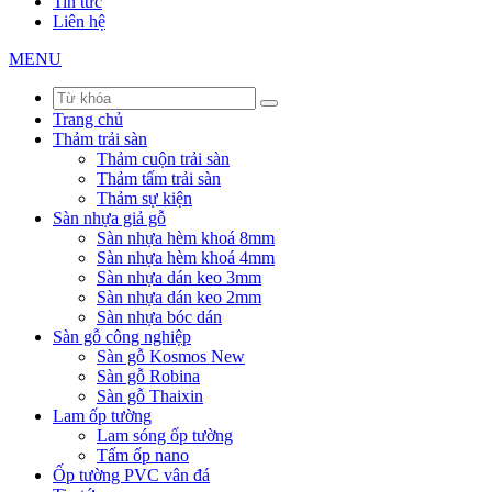
Tin tức
Liên hệ
MENU
Trang chủ
Thảm trải sàn
Thảm cuộn trải sàn
Thảm tấm trải sàn
Thảm sự kiện
Sàn nhựa giả gỗ
Sàn nhựa hèm khoá 8mm
Sàn nhựa hèm khoá 4mm
Sàn nhựa dán keo 3mm
Sàn nhựa dán keo 2mm
Sàn nhựa bóc dán
Sàn gỗ công nghiệp
Sàn gỗ Kosmos New
Sàn gỗ Robina
Sàn gỗ Thaixin
Lam ốp tường
Lam sóng ốp tường
Tấm ốp nano
Ốp tường PVC vân đá