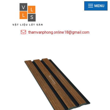
MENU
thamvanphong.online18@gmail.com