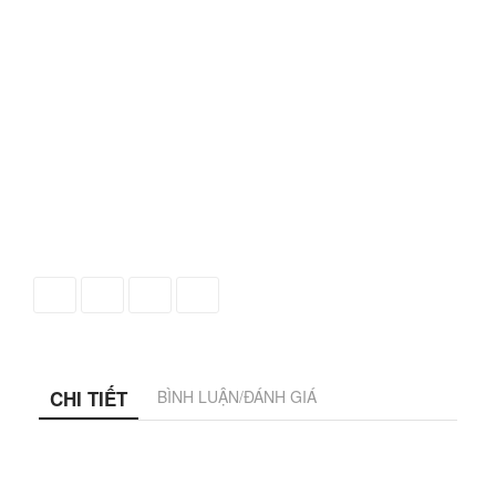
Thảm cuộn trải sàn
Category:
Mã
NEWJAL
Khổ
3.66m
Dài
40m
Xuất xứ
INDONESIA
Trọng lượng
1320gm/m2
Độ dày
5mm
Chất liệu
CLASSLON PP
Kiểu dệt
Móc vòng/Loop pile
Liên hệ
CHI TIẾT
BÌNH LUẬN/ĐÁNH GIÁ
Thảm cuộn New Jal là dòng thảm trải sàn được ưa
chuộng nhờ thiết kế màu trơn hiện đại và chất lượng