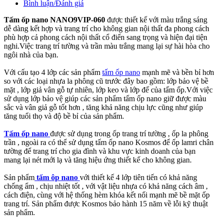
Bình luận/Đánh giá
Tấm ốp nano NANO9VIP-060
được thiết kế với màu trắng sáng
dễ dàng kết hợp và trang trí cho không gian nội thất đa phong cách
phù hợp cả phong cách nội thất cổ điển sang trọng và hiện đại tiện
nghi.Việc trang trí tường và trần màu trắng mang lại sự hài hòa cho
ngôi nhà của bạn.
Với cấu tạo 4 lớp các sản phẩm
tấm ốp nano
mạnh mẽ và bền bỉ hơn
so với các loại nhựa la phông cũ trước đây bao gồm: lớp bảo vệ bề
mặt , lớp giả vân gỗ tự nhiên, lớp keo và lớp đế của tấm ốp.Với việc
sử dụng lớp bảo vệ giúp các sản phẩm tấm ốp nano giữ được màu
sắc và vân giả gỗ tốt hơn , tăng khả năng chịu lực cũng như giúp
tăng tuổi thọ và độ bề bỉ của sản phẩm.
Tấm ốp nano
được sử dụng trong ốp trang trí tường , ốp la phông
trần , ngoài ra có thể sử dụng tấm ốp nano Kosmos để ốp lamri chân
tường để trang trí cho gia đình và khu vực kinh doanh của bạn
mang lại nét mới lạ và tăng hiệu ứng thiết kế cho không gian.
Sản phẩm
tấm ôp nano
với thiết kế 4 lớp tiên tiến có khả năng
chống ẩm , chịu nhiệt tốt , với vật liệu nhựa có khả năng cách âm ,
cách điện, cùng với hệ thống hèm khóa kết nối mạnh mẽ bề mặt ốp
trang trí. Sản phẩm được Kosmos bảo hành 15 năm về lỗi kỹ thuật
sản phẩm.