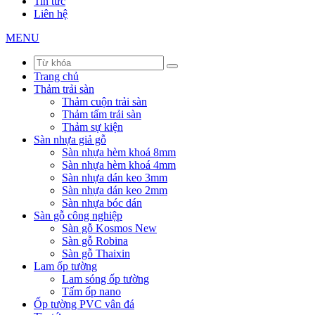
Tin tức
Liên hệ
MENU
Trang chủ
Thảm trải sàn
Thảm cuộn trải sàn
Thảm tấm trải sàn
Thảm sự kiện
Sàn nhựa giả gỗ
Sàn nhựa hèm khoá 8mm
Sàn nhựa hèm khoá 4mm
Sàn nhựa dán keo 3mm
Sàn nhựa dán keo 2mm
Sàn nhựa bóc dán
Sàn gỗ công nghiệp
Sàn gỗ Kosmos New
Sàn gỗ Robina
Sàn gỗ Thaixin
Lam ốp tường
Lam sóng ốp tường
Tấm ốp nano
Ốp tường PVC vân đá