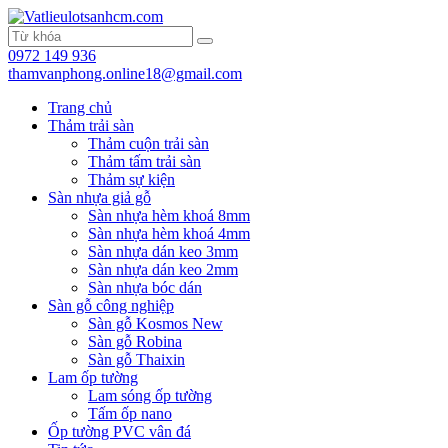
0972 149 936
thamvanphong.online18@gmail.com
Trang chủ
Thảm trải sàn
Thảm cuộn trải sàn
Thảm tấm trải sàn
Thảm sự kiện
Sàn nhựa giả gỗ
Sàn nhựa hèm khoá 8mm
Sàn nhựa hèm khoá 4mm
Sàn nhựa dán keo 3mm
Sàn nhựa dán keo 2mm
Sàn nhựa bóc dán
Sàn gỗ công nghiệp
Sàn gỗ Kosmos New
Sàn gỗ Robina
Sàn gỗ Thaixin
Lam ốp tường
Lam sóng ốp tường
Tấm ốp nano
Ốp tường PVC vân đá