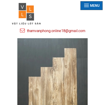
MENU
thamvanphong.online18@gmail.com