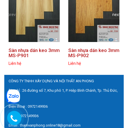
prev
next
Sàn nhựa dán keo 3mm
Sàn nhựa dán keo 3mm
MS-P901
MS-P902
Liên hệ
Liên hệ
CÔNG TY TNHH XÂY DỰNG VÀ NỘI THẤT AN PHONG
Địa chỉ : 26 đường số 7, Khu phô 1, P. Hiệp Bình Chánh, Tp. Thủ Đức,
HCM
Điện thoại : 0972149936
Zalo : 0972149936
Email : thamvanphong.online18@gmail.com