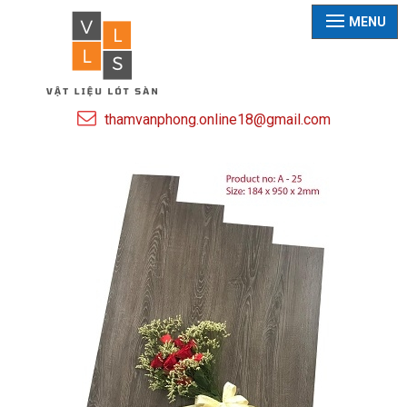
MENU
thamvanphong.online18@gmail.com