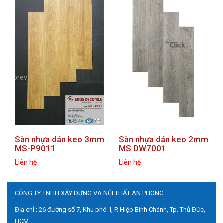
prev
next
Sàn nhựa dán keo 3mm
Sàn nhựa dán keo 2mm
MS-P9011
MS DW7001
Liên hệ
Liên hệ
CÔNG TY TNHH XÂY DỰNG VÀ NỘI THẤT AN PHONG
Địa chỉ : 26 đường số 7, Khu phô 1, P. Hiệp Bình Chánh, Tp. Thủ Đức,
HCM